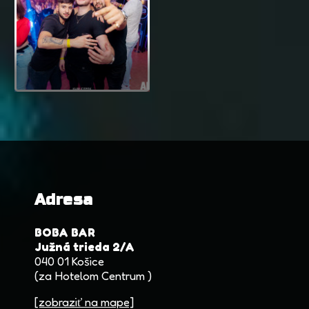
Adresa
BOBA BAR
Južná trieda 2/A
040 01 Košice
(za Hotelom Centrum )
[zobraziť na mape]